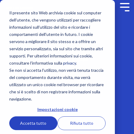
Skip
to
Tog
Il presente sito Web archivia cookie sul computer
the
Men
main
dell'utente, che vengono utilizzati per raccogliere
content.
Rilevamento
Soluzioni su misura
Contenuti
Supporto
Navigazione
Corporate
Comunicazione
Offerta formativa
Sicurezza
informazioni sull'utilizzo del sito e ricordare i
comportamenti dell'utente in futuro. I cookie
Service contract
Contatti
Ecoscandagli
Furuno Academy
Società
Display multifunzione MFD
NavSkills Online
Radio VHF
Radio boa EPIRB e Ricetrasmettitori SART
servono a migliorare il sito stesso e a offrire un
servizio personalizzato, sia sul sito che tramite altri
Novità
Onboard service
Novità
Listino prezzi e Cataloghi
Moduli black box per NavNet e TIMEZERO
GPS e Sistemi cartografici
Formazione in aula
Team Furuno Italia
Ricevitori e Ricetrasmettitori AIS
Sistemi VDR e BNWAS
Furuno Italia -
supporti. Per ulteriori informazioni sui cookie,
Dicembre 2022
consultare l'informativa sulla
privacy
.
Remote monitoring
Mondo Furuno
Trova un dealer
Radar nautico e Radar meteo
Lavora con noi
Autopiloti e bussole nautiche
Computer based training
Sistemi VDR e BNWAS
Termocamere e Telecamere marine
Se non si accetta l'utilizzo, non verrà tenuta traccia
ISCRIVITI!
del comportamento durante visita, ma verrà
Class surveys
Registrazione prodotto
Trasduttori e Sensori
Confronto elettronica marina
Partners
Display e Sensori per barca
Formazione a bordo
Radio boa EPIRB e Ricetrasmettitori SART
Accessori sicurezza per barca
utilizzato un unico cookie nel browser per ricordare
che si è scelto di non registrare informazioni sulla
Additional services
Sonar da pesca
Sistemi integrati di navigazione
Antenne VHF
Formazione personalizzata
navigazione.
Impostazioni cookie
Display multifunzioni MFD
Corsi ufficiali Furuno
Comunicazioni e Sistemi satellitari
Accetta tutto
Rifiuta tutto
Doppler speedlog e Correntometri
Intercom e Loud hailer