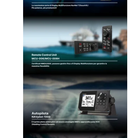
Remote Control Unit
MCU006H/MCU006
Autopilot NAVpilot-1000