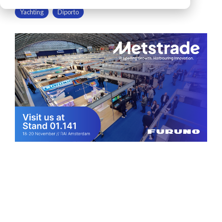
Accessori ecoscandagli e sonar
Radio MF/HF SSB
Yachting
Diporto