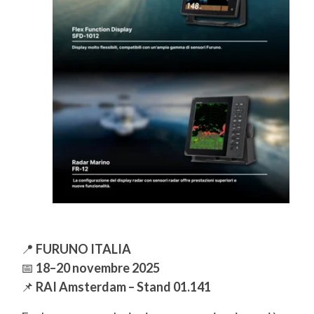
Flex Function Display SFD-1012
Radar Marino FR-12
📍
FURUNO ITALIA
📅
18–20 novembre 2025
📌
RAI Amsterdam – Stand 01.141