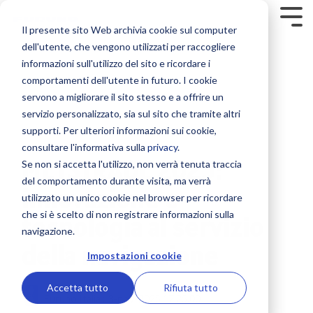
Skip
to
Tog
Il presente sito Web archivia cookie sul computer
the
Men
main
dell'utente, che vengono utilizzati per raccogliere
content.
Rilevamento
Soluzioni su misura
Contenuti
Supporto
Navigazione
Corporate
Comunicazione
Offerta formativa
Sicurezza
informazioni sull'utilizzo del sito e ricordare i
comportamenti dell'utente in futuro. I cookie
Service contract
Contatti
Ecoscandagli
Furuno Academy
Società
Display multifunzione MFD
NavSkills Online
Radio VHF
Radio boa EPIRB e Ricetrasmettitori SART
servono a migliorare il sito stesso e a offrire un
servizio personalizzato, sia sul sito che tramite altri
Onboard service
Novità
Listino prezzi e Cataloghi
Moduli black box per NavNet e TIMEZERO
GPS e Sistemi cartografici
Formazione in aula
Team Furuno Italia
Ricevitori e Ricetrasmettitori AIS
Sistemi VDR e BNWAS
Furuno Italia -
supporti. Per ulteriori informazioni sui cookie,
Dicembre 2022
1 MIN READ
consultare l'informativa sulla
privacy
.
Remote monitoring
Mondo Furuno
Trova un dealer
Radar nautico e Radar meteo
Lavora con noi
Autopiloti e bussole nautiche
Computer based training
Sistemi VDR e BNWAS
Termocamere e Telecamere marine
METSTRADE 2025:
Se non si accetta l'utilizzo, non verrà tenuta traccia
del comportamento durante visita, ma verrà
innovazione e
Class surveys
Registrazione prodotto
Trasduttori e Sensori
Confronto elettronica marina
Partners
Display e Sensori per barca
Formazione a bordo
Radio boa EPIRB e Ricetrasmettitori SART
Accessori sicurezza per barca
utilizzato un unico cookie nel browser per ricordare
che si è scelto di non registrare informazioni sulla
tecnologia al servizio
Additional services
Sonar da pesca
Sistemi integrati di navigazione
Antenne VHF
Formazione personalizzata
navigazione.
della navigazione
Impostazioni cookie
Display multifunzioni MFD
Corsi ufficiali Furuno
Comunicazioni e Sistemi satellitari
Accetta tutto
Rifiuta tutto
Doppler speedlog e Correntometri
Intercom e Loud hailer
Furuno Italia
:
3-nov-2025 17.25.00