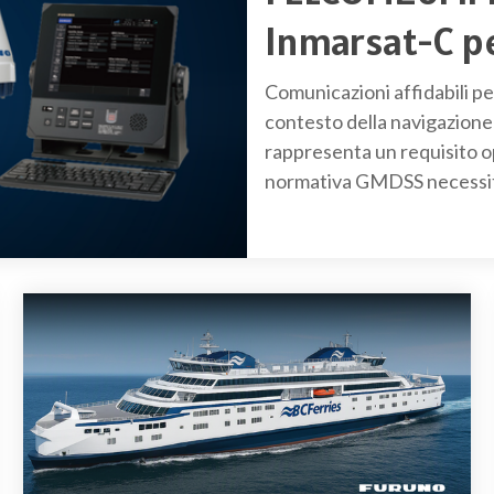
Intercom e Loud hailer
Inmarsat-C p
Radio MF/HF SSB
Comunicazioni affidabili p
contesto della navigazione
rappresenta un requisito op
normativa GMDSS necessita