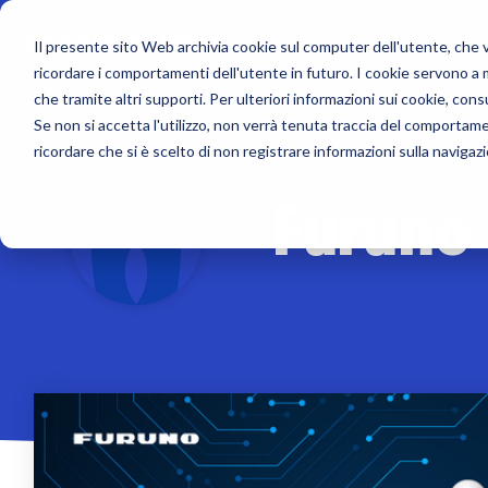
Skip
to
Il presente sito Web archivia cookie sul computer dell'utente, che ven
the
main
ricordare i comportamenti dell'utente in futuro. I cookie servono a mig
content.
Rilevamento
Soluzioni su misura
Contenuti
Supporto
Navigazi
che tramite altri supporti. Per ulteriori informazioni sui cookie, cons
Se non si accetta l'utilizzo, non verrà tenuta traccia del comportam
Ecoscandagli
Service contract
Furuno Academy
Contatti
Display mu
ricordare che si è scelto di non registrare informazioni sulla navigaz
Furuno 
Moduli black box per NavNet e
Onboard service
Novità
Listino prezzi e Cataloghi
GPS e Siste
TIMEZERO
Remote monitoring
Mondo Furuno
Trova un dealer
Autopiloti 
Radar nautico e Radar meteo
Class surveys
Confronto elettronica marina
Registrazione prodotto
Display e S
Trasduttori e Sensori
Additional services
Sistemi int
Sonar da pesca
Display multifunzioni MFD