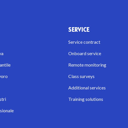
SERVICE
Service contract
va
Onboard service
ntile
Remote monitoring
voro
Class surveys
Additional services
stri
Training solutions
sionale