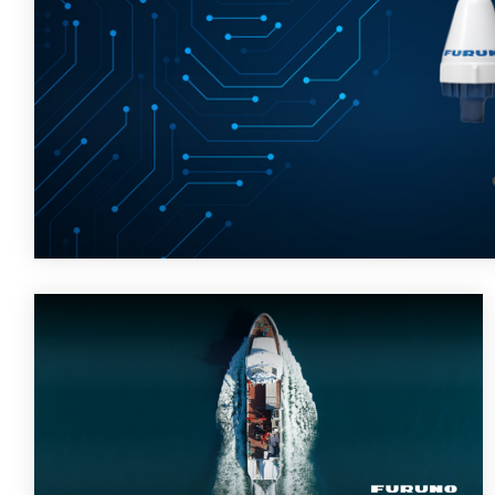
Doppler speedlog e Correntometri
Accessori ecoscandagli e sonar