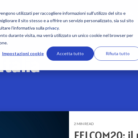
Prodott
gono utilizzati per raccogliere informazioni sull'utilizzo del sito e
liorare il sito stesso e a offrire un servizio personalizzato, sia sul sito
one
Corporate
Comunicazione
Offerta formativa
ultare l'informativa sulla
privacy
.
ento durante visita, ma verrà utilizzato un unico cookie nel browser per
ltifunzione MFD
Società
Radio VHF
NavSkills Online
ione.
Impostazioni cookie
Accetta tutto
Rifiuta tutto
Italia
mi cartografici
Team Furuno Italia
Ricevitori e Ricetrasmettitor
Formazione in aula
e bussole nautiche
Lavora con noi
Sistemi VDR e BNWAS
Computer based training
ensori per barca
Partners
Radio boa EPIRB e Ricetrasm
Formazione a bordo
egrati di navigazione
Antenne VHF
Formazione personalizzata
Comunicazioni e Sistemi satel
Corsi ufficiali Furuno
2 MIN READ
FELCOM20: il